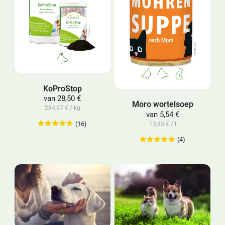
KoProStop
van
28,50 €
Moro wortelsoep
284,97 € / kg
van
5,54 €
(16)
13,85 € / l
(4)