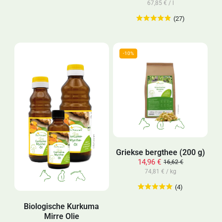
67,85 € / l
(27)
Griekse bergthee (200 g)
14,96 €
16,62 €
74,81 € / kg
(4)
Biologische Kurkuma
Mirre Olie