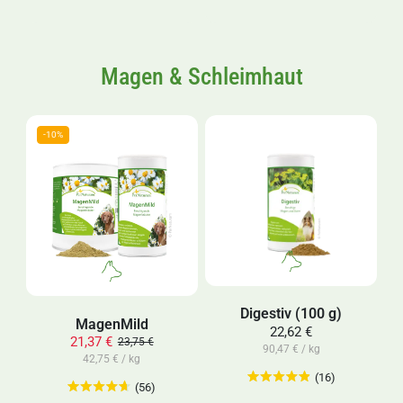
Magen & Schleimhaut
Digestiv (100 g)
MagenMild
22,62 €
21,37 €
23,75 €
90,47 € / kg
42,75 € / kg
(16)
(56)