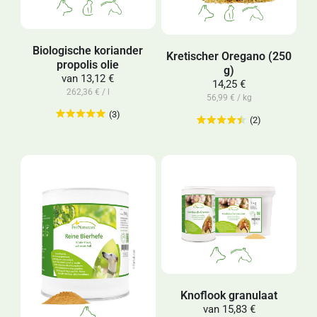
Biologische koriander
Kretischer Oregano (250
propolis olie
g)
van
13,12 €
14,25 €
262,36 € / l
56,99 € / kg
(3)
(2)
Knoflook granulaat
van
15,83 €