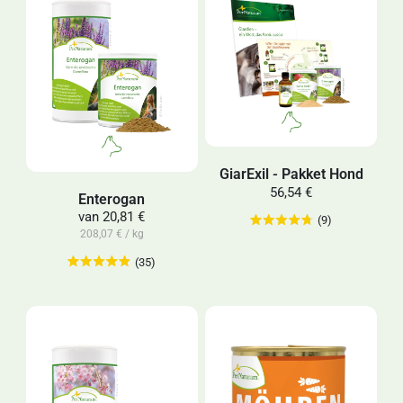
GiarExil - Pakket Hond
56,54 €
Enterogan
van
20,81 €
(9)
208,07 € / kg
(35)