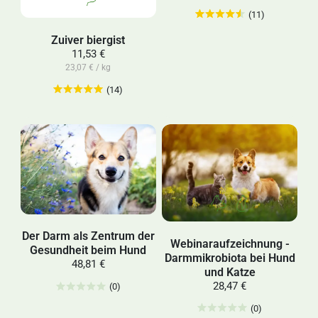
(11)
Zuiver biergist
11,53 €
23,07 € / kg
(14)
Der Darm als Zentrum der
Webinaraufzeichnung -
Gesundheit beim Hund
Darmmikrobiota bei Hund
48,81 €
und Katze
28,47 €
(0)
(0)