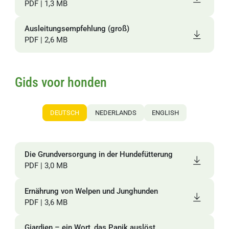
PDF | 1,3 MB
Ausleitungsempfehlung (groß)
PDF | 2,6 MB
Gids voor honden
DEUTSCH
NEDERLANDS
ENGLISH
Die Grundversorgung in der Hundefütterung
O
PDF | 3,0 MB
P
Ernährung von Welpen und Junghunden
PDF | 3,6 MB
Giardien – ein Wort, das Panik auslöst