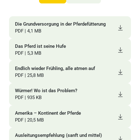
Die Grundversorgung in der Pferdefütterung
B
PDF | 4,1 MB
P
Das Pferd ist seine Hufe
O
PDF | 5,3 MB
m
P
Endlich wieder Frühling, alle atmen auf
PDF | 25,8 MB
O
P
Würmer! Wo ist das Problem?
PDF | 935 KB
Amerika – Kontinent der Pferde
PDF | 20,5 MB
Ausleitungsempfehlung (sanft und mittel)