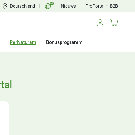
NL
Deutschland
Nieuws
ProPortal – B2B
DE
EN
FR
PerNaturam
Bonusprogramm
tal