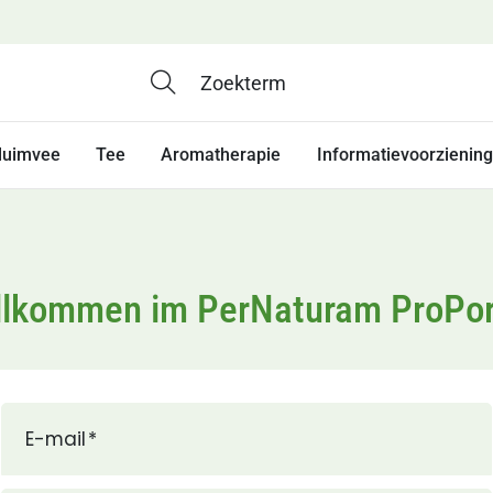
luimvee
Tee
Aromatherapie
Informatievoorziening
llkommen im PerNaturam ProPor
E-mail