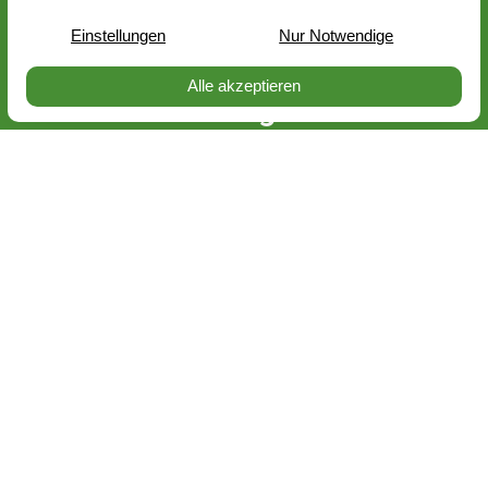
Klantenrekening
Bonusprogramm
Blog
Catalogi
Newsletter
Messen


NL
DE
EN
FR
PerNaturam GmbH