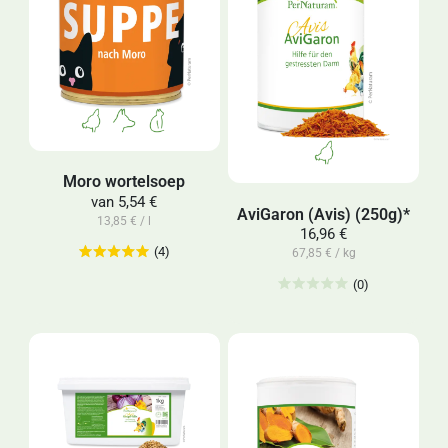
Moro wortelsoep
van
5,54 €
AviGaron (Avis) (250g)*
13,85 € / l
16,96 €
(4)
67,85 € / kg
(0)