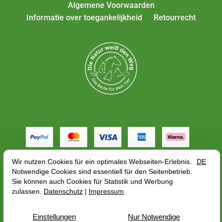
Algemene Voorwaarden
Informatie over toegankelijkheid
Retourrecht
Alle tarieven zijn inclusief btw plus
verzendkosten
,
afhankelijk van het afleveradres, de brutoprijs kan
veranderen met betrekking tot het BTW-tarief van het
land van levering.
© 2026 — PerNaturam GmbH