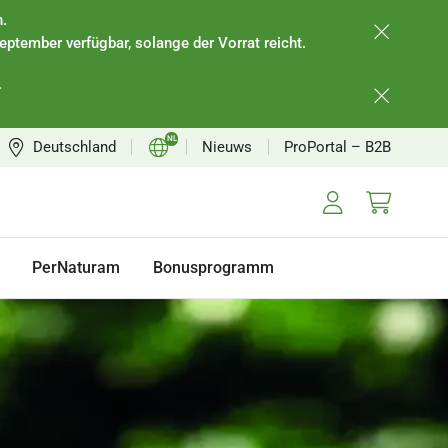
.
eptember verfügbar, solange der Vorrat reicht.
.
NL
Deutschland
Nieuws
ProPortal – B2B
DE
EN
FR
PerNaturam
Bonusprogramm