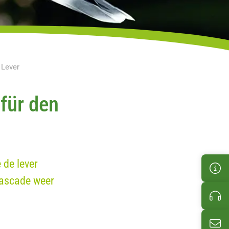
 Lever
 für den
 de lever
Kun
cascade weer
Pro
E-M