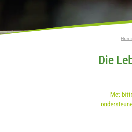
Hom
Die Leb
Met bitt
ondersteune